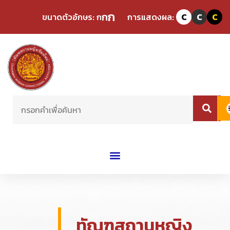
ก
ก
ขนาดตัวอักษร:
ก
การแสดงผล:
C
C
C
ทัณฑสถานหญิง